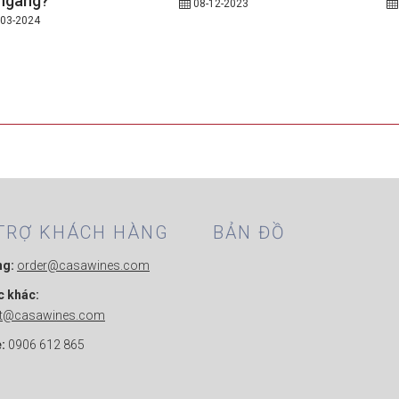
ngang?
08-12-2023
03-2024
TRỢ KHÁCH HÀNG
BẢN ĐỒ
ng:
order@casawines.com
c khác:
ct@casawines.com
:
0906 612 865