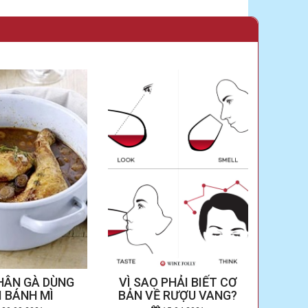
HÂN GÀ DÙNG
VÌ SAO PHẢI BIẾT CƠ
NHỮ
I BÁNH MÌ
BẢN VỀ RƯỢU VANG?
VỜI