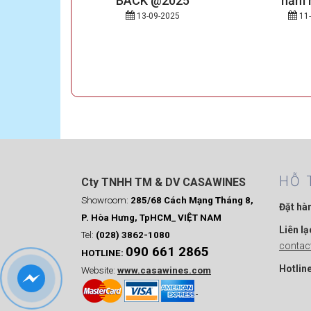
GƯỜI MỸ
BACK @2025
nằm 
2025
13-09-2025
11-
ếng Anh:
Day) là một
...
HỖ 
Cty TNHH TM & DV CASAWINES
Showroom:
285/68 Cách Mạng Tháng 8,
Đặt hà
P. Hòa Hưng, TpHCM_ VIỆT NAM
Liên lạ
Tel:
(028) 3862-1080
conta
090 661 2865
HOTLINE:
Hotline
Website:
www.casawines.com