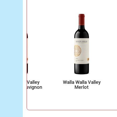
alla Valley
Walla Walla Valley
Col
t Sauvignon
Merlot
Sau