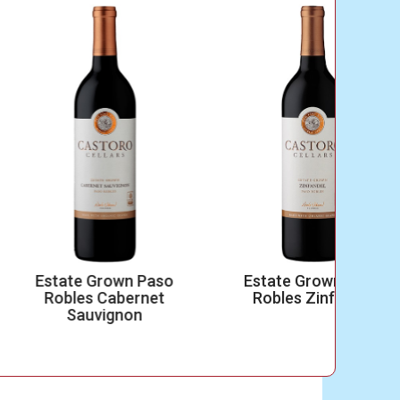
tate Grown Paso
Estate Grown Paso
obles Cabernet
Robles Zinfandel
Sauvignon