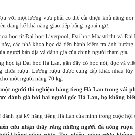
u với một lượng vừa phải có thể cải thiện khả năng nói 
 thiện đáng kể khả năng giao tiếp bằng ngoại ngữ.
khoa học từ Đại học Liverpool, Đại học Maastricht và Đ
 này, các nhà khoa học đã tiến hành kiểm tra ảnh hưởng
của người bản địa và đánh giá của chính người tham gia.
 học tại Đại học Hà Lan, gần đây có học nói, đọc và vi
 chứa rượu. Lượng rượu được cung cấp khác nhau tùy t
cho một người nặng 70 kg.
 một người thí nghiệm bằng tiếng Hà Lan trong vài phú
ợc đánh giá bởi hai người gốc Hà Lan, họ không biết
đánh giá kỹ năng tiếng Hà Lan của mình trong cuộc hội t
ghiên cứu nhận thấy rằng những người đã uống rượu đ
ười không uống rượu. Tuy nhiên, uống rượu không 