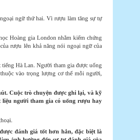
ngoại ngữ thứ hai. Vì rượu làm tăng sự tự
ại học Hoàng gia London nhằm kiểm chứng
 của rượu lên khả năng nói ngoại ngữ của
ết tiếng Hà Lan. Người tham gia được uống
huộc vào trọng lượng cơ thể mỗi người,
t. Cuộc trò chuyện được ghi lại, và kỹ
 liệu người tham gia có uống rượu hay
hoại.
ược đánh giá tốt hơn hẳn, đặc biệt là
làm ảnh hưởng đến sự tự đánh giá của