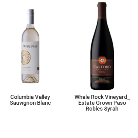
umbia Valley
Whale Rock Vineyard_
Es
vignon Blanc
Estate Grown Paso
R
Robles Syrah