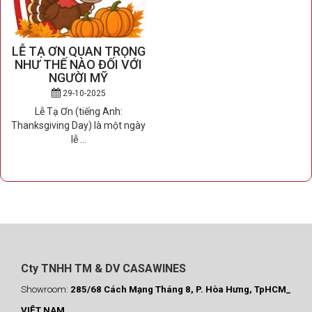
CASAWINES _ WINE
CLUB MEMBERSHIP is
BACK @2025
13-09-2025
Cty TNHH TM & DV CASAWINES
Showroom:
285/68 Cách Mạng Tháng 8, P. Hòa Hưng, TpHCM_
VIỆT NAM