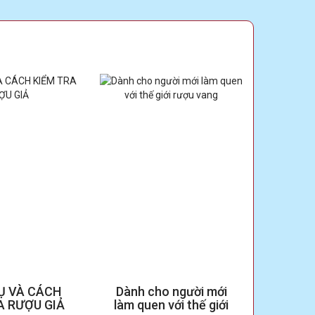
MỘT CHẶN ĐƯỜNG VẺ VANG CỦA THƯƠNG
HIỆU DANH TIẾNG
MAGIC DECANTER LÀ GÌ? NÓ HOẠT ĐỘNG
NHƯ THỂ NÀO? LỢI ÍCH CỦA NÓ VỚI RƯỢU
VANG?
Ụ VÀ CÁCH
Dành cho người mới
CHẤT 
A RƯỢU GIẢ
làm quen với thế giới
ĐÁY C