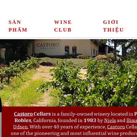
SẢN
WINE
GIỚI
PHẨM
CLUB
THIỆU