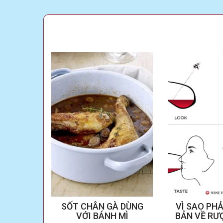
u vang
SỐT CHÂN GÀ DÙNG
VÌ SAO PHẢ
n
VỚI BÁNH MÌ
BẢN VỀ RƯ