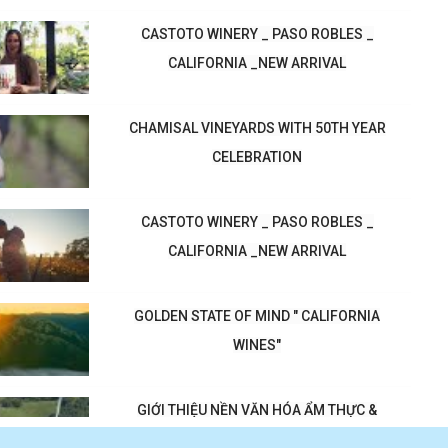
CASTOTO WINERY _ PASO ROBLES _
CALIFORNIA _NEW ARRIVAL
CHAMISAL VINEYARDS WITH 50TH YEAR
CELEBRATION
CASTOTO WINERY _ PASO ROBLES _
CALIFORNIA _NEW ARRIVAL
GOLDEN STATE OF MIND " CALIFORNIA
WINES"
GIỚI THIỆU NỀN VĂN HÓA ẨM THỰC &
RƯỢU VANG CALIFORNIA_MỸ