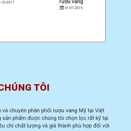
rượu vang
LÊ
-10-2017
31-07-2015
Chất cặn
thêm hươ
CHÚNG TÔI
u và chuyên phân phối
rượu vang
Mỹ tại Việt
sản phẩm được chúng tôi chọn lọc rất kỹ tại
êu chí chất lượng và giá thành phù hợp đối với