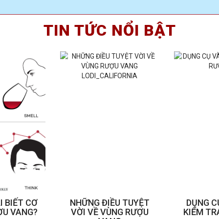
TIN TỨC NỔI BẬT
I BIẾT CƠ
NHỮNG ĐIỀU TUYỆT
DỤNG C
ỢU VANG?
VỜI VỀ VÙNG RƯỢU
KIỂM TR