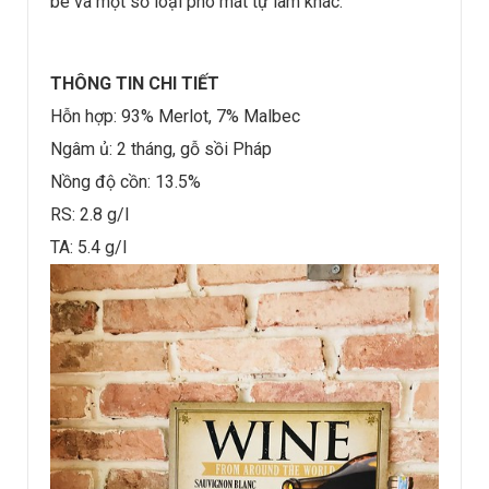
bê và một số loại pho mát tự làm khác.
THÔNG TIN CHI TIẾT
Hỗn hợp: 93% Merlot, 7% Malbec
Ngâm ủ: 2 tháng, gỗ sồi Pháp
Nồng độ cồn: 13.5%
RS: 2.8 g/l
TA: 5.4 g/l