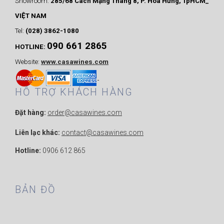
Showroom:
285/68 Cách Mạng Tháng 8, P. Hòa Hưng, TpHCM_
VIỆT NAM
Tel:
(028) 3862-1080
090 661 2865
HOTLINE:
Website:
www.casawines.com
HỖ TRỢ KHÁCH HÀNG
Đặt hàng:
order@casawines.com
Liên lạc khác:
contact@casawines.com
Hotline:
0906 612 865
BẢN ĐỒ