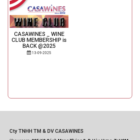
CASAWINES _ WINE
CLUB MEMBERSHIP is
n
BACK @2025
13-09-2025
Cty TNHH TM & DV CASAWINES