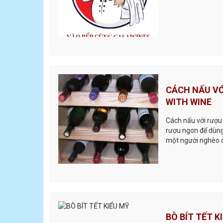
CÁCH NẤU VỚ
WITH WINE
Cách nấu với rượu
rượu ngon để dùng,
một người nghèo 
ăn đơn giản và ho
BÒ BÍT TẾT K