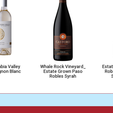
 Valley
Whale Rock Vineyard_
Estate 
n Blanc
Estate Grown Paso
Robles
Robles Syrah
Sau