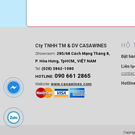
) là một
HỖ 
Cty TNHH TM & DV CASAWINES
Showroom:
285/68 Cách Mạng Tháng 8,
Đặt hà
P. Hòa Hưng, TpHCM_ VIỆT NAM
Liên lạ
Tel:
(028) 3862-1080
conta
090 661 2865
HOTLINE:
Hotline
Website:
www.casawines.com
Copyrig