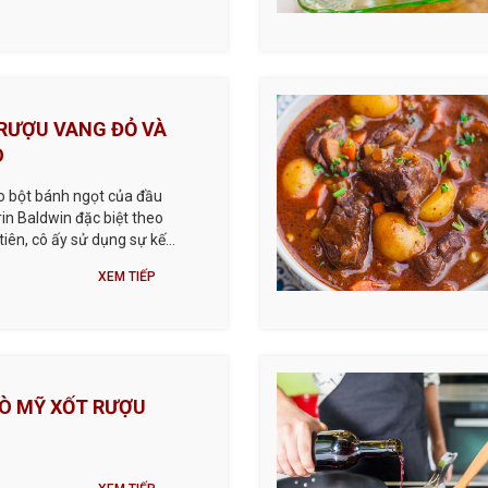
 RƯỢU VANG ĐỎ VÀ
O
 bột bánh ngọt của đầu
in Baldwin đặc biệt theo
tiên, cô ấy sử dụng sự kết
lại hương vị phong phú và
XEM TIẾP
 vỏ bánh mỏng nhất. Kỹ
 xếp ...
Ò MỸ XỐT RƯỢU