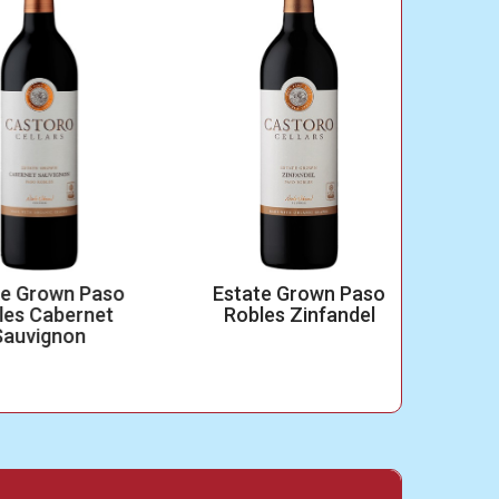
Grown Paso
Estate Grown Paso
Bo
 Cabernet
Robles Zinfandel
Char
vignon