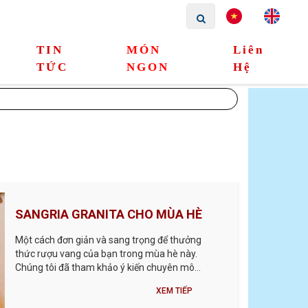
TIN
MÓN
Liên
TỨC
NGON
Hệ
SANGRIA GRANITA CHO MÙA HÈ
Một cách đơn giản và sang trọng để thưởng
thức rượu vang của bạn trong mùa hè này.
Chúng tôi đã tham khảo ý kiến ​​chuyên môn
của James Spica của New Confectioner ở
XEM TIẾP
Thung lũng Hudson, NY, người đã sản xuất