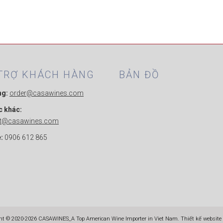
TRỢ KHÁCH HÀNG
BẢN ĐỒ
ng:
order@casawines.com
c khác:
ct@casawines.com
:
0906 612 865
ht © 2020-2026 CASAWINES_A Top American Wine Importer in Viet Nam. Thiết kế website