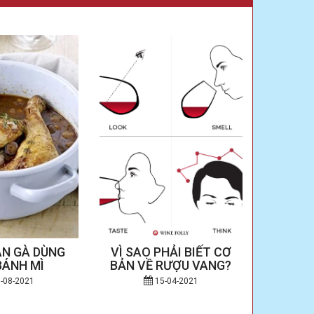
N GÀ DÙNG
VÌ SAO PHẢI BIẾT CƠ
NHỮNG
BÁNH MÌ
BẢN VỀ RƯỢU VANG?
VỜI V
-08-2021
15-04-2021
LODI