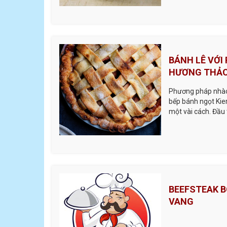
BÁNH LÊ VỚI
HƯƠNG THẢ
Phương pháp nhào
bếp bánh ngọt Kier
một vài cách. Đầu 
hợp của bơ, mang 
chất béo, làm cho
thuật làm phẳng và
BEEFSTEAK B
VANG