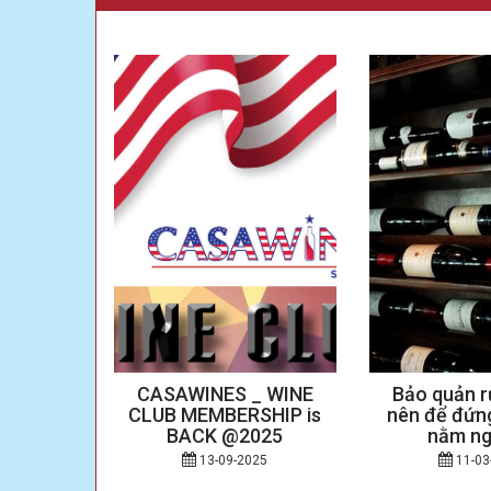
QUAN
CASAWINES _ WINE
Bảo quản r
HẾ NÀO
CLUB MEMBERSHIP is
nên để đứng
ƯỜI MỸ
BACK @2025
nằm n
25
13-09-2025
11-03
g Anh: