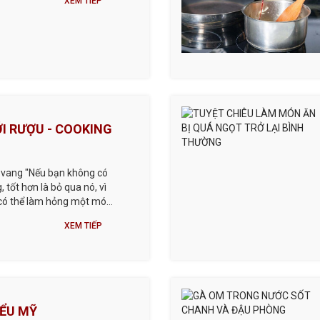
XEM TIẾP
I RƯỢU - COOKING
 vang "Nếu bạn không có
 tốt hơn là bỏ qua nó, vì
có thể làm hỏng một món
àn toàn làm giảm g
XEM TIẾP
IỂU MỸ