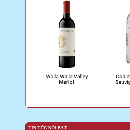
Valley
Walla Walla Valley
Columbia
uvignon
Merlot
Sauvigno
TIN TỨC NỔI BẬT