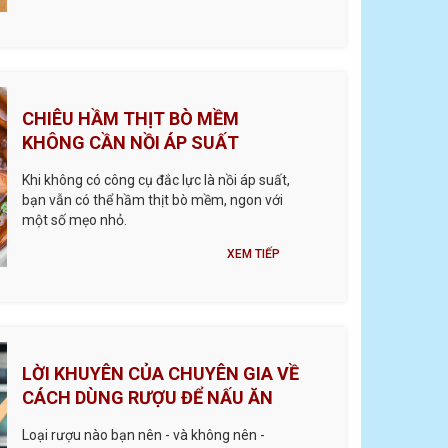
rượu sorbet và thậm chí cả một loại bia ...
CHIÊU HẦM THỊT BÒ MỀM
KHÔNG CẦN NỒI ÁP SUẤT
Khi không có công cụ đắc lực là nồi áp suất,
bạn vẫn có thể hầm thịt bò mềm, ngon với
một số mẹo nhỏ.
XEM TIẾP
LỜI KHUYÊN CỦA CHUYÊN GIA VỀ
CÁCH DÙNG RƯỢU ĐỂ NẤU ĂN
Loại rượu nào bạn nên - và không nên -