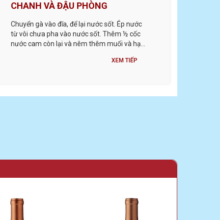
CHANH VÀ ĐẬU PHÒNG
Chuyển gà vào đĩa, để lại nước sốt. Ép nước
từ vôi chưa pha vào nước sốt. Thêm ½ cốc
nước cam còn lại và nêm thêm muối và hạt
tiêu nếu cần. Muỗng sốt gà. Top với các loại
XEM TIẾP
thảo mộc và nhiều đậu phộng; mưa phùn với
dầu ớt. ...