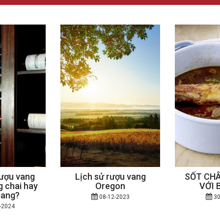
ượu vang
Lịch sử rượu vang
SỐT CHÂ
 chai hay
Oregon
VỚI 
gang?
08-12-2023
30
-2024