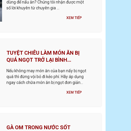
dùng để nấu ăn? Chúng tôi nhận được một
số lời khuyên từ chuyên gia ...
XEM TIẾP
TUYỆT CHIÊU LÀM MÓN ĂN BỊ
QUÁ NGỌT TRỞ LẠI BÌNH
THƯỜNG
Nếu không may món ăn của bạn nấy bị ngọt
quá thì đừng vội bỏ đi kẻo phí. Hãy áp dụng
ngay cách chữa món ăn bị ngọt đơn giản
nhất dưới đây
XEM TIẾP
GÀ OM TRONG NƯỚC SỐT