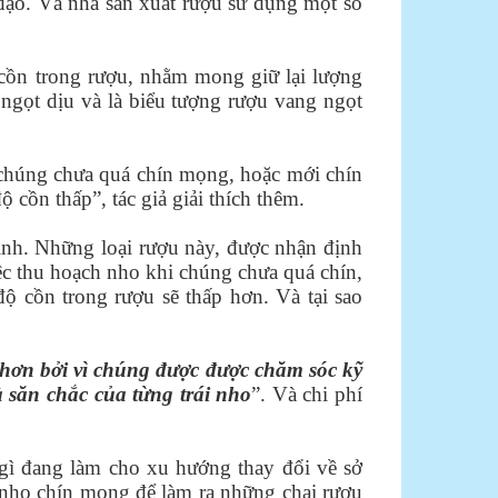
đạo. Và nhà sản xuất rượu sử dụng một số
 cồn trong rượu, nhằm mong giữ lại lượng
ngọt dịu và là biểu tượng rượu vang ngọt
i chúng chưa quá chín mọng, hoặc mới chín
 cồn thấp”, tác giả giải thích thêm.
hình. Những loại rượu này, được nhận định
ệc thu hoạch nho khi chúng chưa quá chín,
ộ cồn trong rượu sẽ thấp hơn. Và tại sao
 hơn bởi vì chúng được được chăm sóc kỹ
 săn chắc của từng trái nho
”. Và chi phí
 gì đang làm cho xu hướng thay đổi về sở
 nho chín mọng để làm ra những chai rượu