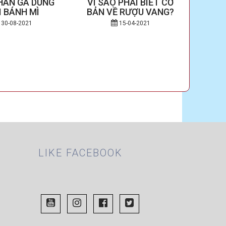
HÂN GÀ DÙNG
VÌ SAO PHẢI BIẾT CƠ
NHỮ
I BÁNH MÌ
BẢN VỀ RƯỢU VANG?
VỜI
30-08-2021
15-04-2021
LOD
LIKE FACEBOOK