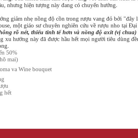
ầu, nhưng hiện tượng này đang có chuyển hướng.
g giảm nhẹ nồng độ cồn trong rượu vang đỏ bởi "đây là
use, một giáo sư chuyên nghiên cứu về rượu nho tại Đại 
ng rõ nét, thiếu tinh tế hơn và nồng độ axit (vị chua)
ng xu hướng này đã được hầu hết mọi người tiêu dùng đều 
ọng.
đến 50%
hô mai)
roma va Wine bouquet
ng
rượu
g hết