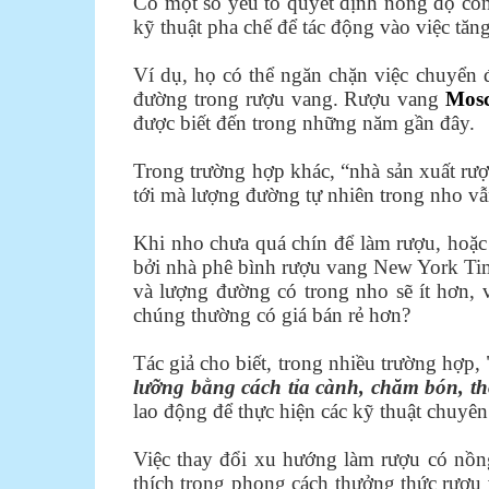
Có một số yếu tố quyết định nồng độ cồn
kỹ thuật pha chế để tác động vào việc t
Ví dụ, họ có thể ngăn chặn việc chuyển 
đường trong rượu vang. Rượu vang
Mosc
được biết đến trong những năm gần đây.
Trong trường hợp khác, “nhà sản xuất rượ
tới mà lượng đường tự nhiên trong nho vẫn
Khi nho chưa quá chín để làm rượu, hoặc 
bởi nhà phê bình rượu vang New York Time
và lượng đường có trong nho sẽ ít hơn, 
chúng thường có giá bán rẻ hơn?
Tác giả cho biết, trong nhiều trường hợp, 
lưỡng bằng cách tỉa cành, chăm bón, th
lao động để thực hiện các kỹ thuật chuyên
Việc thay đổi xu hướng làm rượu có nồng
thích trong phong cách thưởng thức rượu