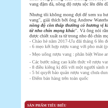
vang đậm đà, nồng độ rượu sộc lên đến đ
Nhưng tôi không mong đợi để xem xu hướn
vang", giải thích bởi ông Andrew Waterho
nồng độ cồn thấp thường có hương vị khô
từ nho chín mọng khác
". Và ông nói rằ
được chiết xuất ra từ trong nho đỏ chín m
-
Chào hè năm 2017-Ưu đãi tháng 6 lên 
-
6 mẹo kết hợp rượu vang với pho mát (p
-
Mẹo uống rượu vang : phân biệt Wine a
-
Các bước nâng cao kiến thức về rượu va
-
8 điều kiêng kị đối với một người sành 
-
5 bí quyết bảo quản rượu vang chưa dun
-
Điểm bán hàng trên toàn quốc
SẢN PHẨM TIÊU BIỂU