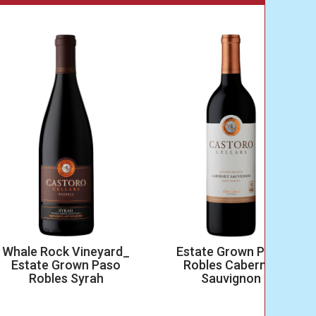
 Rock Vineyard_
Estate Grown Paso
Es
te Grown Paso
Robles Cabernet
R
obles Syrah
Sauvignon