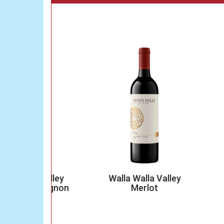
la Valley
Walla Walla Valley
Colum
Sauvignon
Merlot
Sauvi