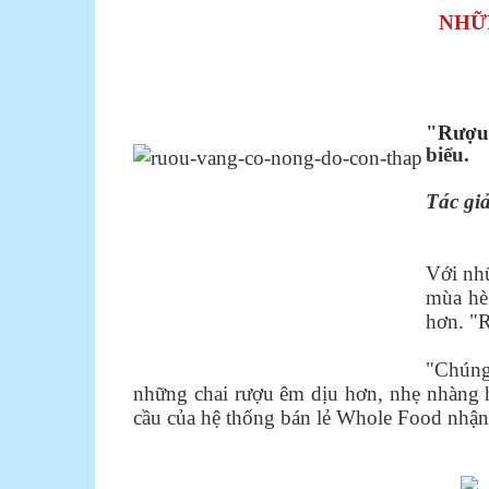
NHỮ
"
Rượu
biểu.
Tác gi
Với nh
mùa hè
hơn. "R
"Chúng 
những chai rượu êm dịu hơn, nhẹ nhàng h
cầu của hệ thống bán lẻ Whole Food nhận 