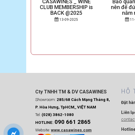
N QUAN
CASAWINES _ WINE
Bảo quản
 THẾ NÀO
CLUB MEMBERSHIP is
nên để đứ
GƯỜI MỸ
BACK @2025
nằm 
2025
13-09-2025
11-
ếng Anh:
Day) là một
...
HỖ 
Cty TNHH TM & DV CASAWINES
Showroom:
285/68 Cách Mạng Tháng 8,
Đặt hà
P. Hòa Hưng, TpHCM_ VIỆT NAM
Liên lạ
Tel:
(028) 3862-1080
conta
090 661 2865
HOTLINE:
Hotline
Website:
www.casawines.com