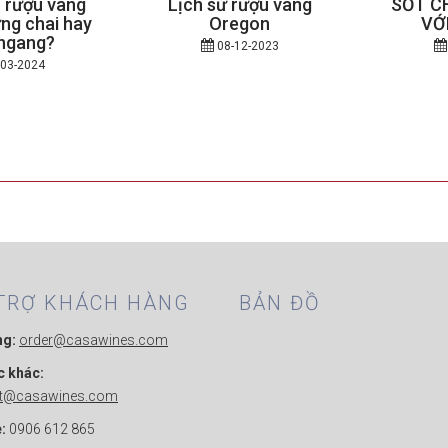
 rượu vang
Lịch sử rượu vang
SỐT C
ng chai hay
Oregon
VỚ
ngang?
08-12-2023
03-2024
TRỢ KHÁCH HÀNG
BẢN ĐỒ
ng:
order@casawines.com
c khác:
ct@casawines.com
:
0906 612 865