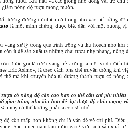
 trong rượu. Khí hậu và các giống nho đóng vai trò chủ 
ăng giảm nồng độ rượu mong muốn.
đổi lượng đường tự nhiên có trong nho vào hết nồng độ
ato
là một minh chứng, được biết đến với một hương vị 
u vang xử lý trong quá trình trồng và thu hoạch nho kh
 còn ít để sản xuất ra những chai rượu nhẹ nhàng, nồng độ
còn được gọi là rượu vang trẻ - cũng là một ví dụ điển 
s Eric Asimov, là theo cách pha chế truyền thống khi vi
vì thế mà khi chuyển hóa từ đường thành rượu có nồng đ
"
rượu có nồng độ cồn cao hơn có thể cần chi phí nhiều
ời gian trồng nho lâu hơn để đạt được độ chín mọng và
 sâu này có thể không phải là con số nhỏ.
 độ cồn thấp hơn không chỉ là vấn đề về chi phí. Điều
 vang. Sau nhiều năm làm rượu vang với cách sản xuất từ