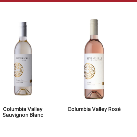
bia Valley
Columbia Valley Rosé
Whale
gnon Blanc
Esta
R