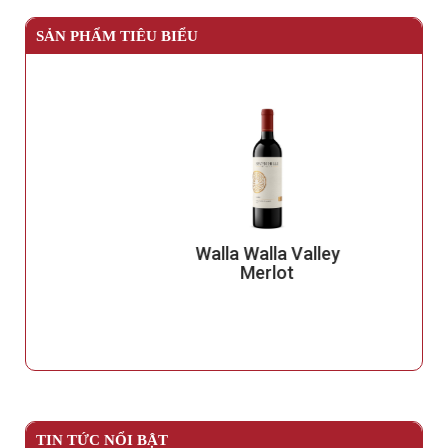
SẢN PHẨM TIÊU BIỂU
Walla Walla Valley
Merlot
TIN TỨC NỔI BẬT