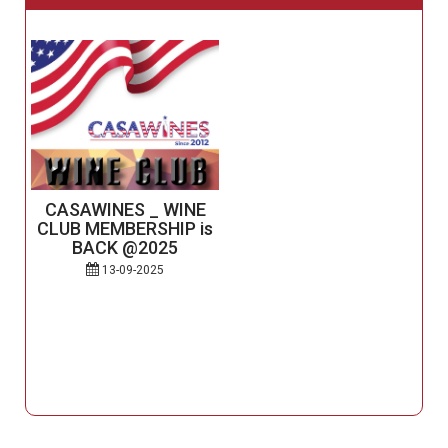
CASAWINES _ WINE
CLUB MEMBERSHIP is
n
BACK @2025
13-09-2025