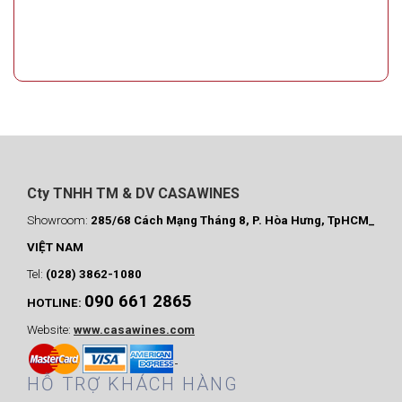
Cty TNHH TM & DV CASAWINES
Showroom:
285/68 Cách Mạng Tháng 8, P. Hòa Hưng, TpHCM_
VIỆT NAM
Tel:
(028) 3862-1080
090 661 2865
HOTLINE:
Website:
www.casawines.com
HỖ TRỢ KHÁCH HÀNG